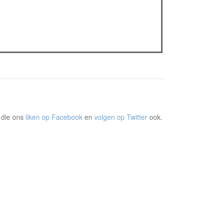
The Odyssey: Interview met classica professor
Sels
Jelle Denturck (Dressed Like Boys): "Als we
'Stonewall Riots Forever' nu live brengen, voelt
dat echt als een manifest"
 die ons
liken op Facebook
en
volgen op Twitter
ook.