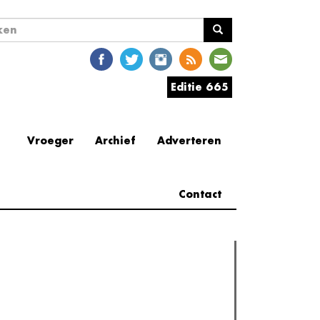
ekveld
en
Editie 665
Vroeger
Archief
Adverteren
Contact
erder lezen
est gelezen
(actieve tabblad)
Meest recent
Recensie: The Odyssey