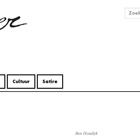
Zo
Zoek
Cultuur
Satire
V
Me
Ben Houdijk