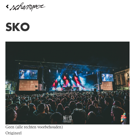
Overslaan
en
naar
de
SKO
inhoud
gaan
Geen (alle rechten voorbehouden)
Origineel