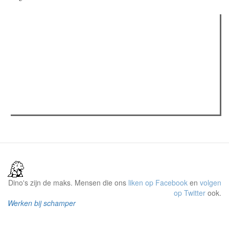
Verder lezen
Meest gelezen
(actieve tabblad)
Meest recent
Recensie: The Odyssey
The Odyssey: Interview met classica professor Sels
Jelle Denturck (Dressed Like Boys): "Als we 'Stonewall
Riots Forever' nu live brengen, voelt dat echt als een
manifest"
Dino's zijn de maks. Mensen die ons
liken op Facebook
en
volgen
op Twitter
ook.
Werken bij schamper