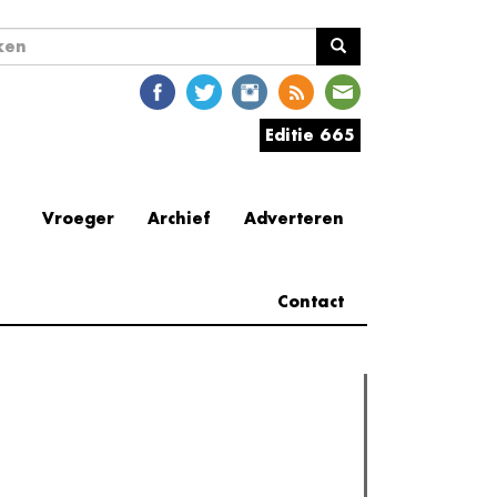
ekveld
en
Editie 665
Vroeger
Archief
Adverteren
Contact
erder lezen
est gelezen
(actieve tabblad)
Meest recent
Recensie: The Odyssey