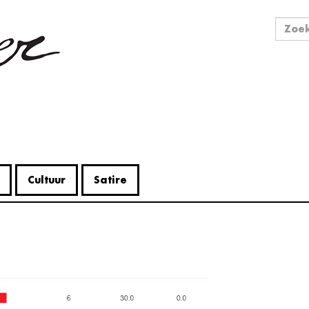
Zo
Zoek
Cultuur
Satire
V
Me