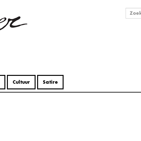
Zo
Zoek
Cultuur
Satire
V
Me