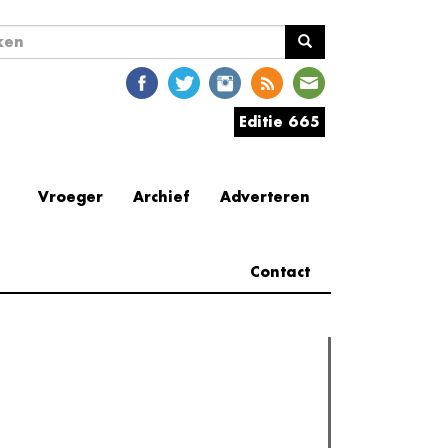
ekveld
en
Editie 665
Vroeger
Archief
Adverteren
Contact
erder lezen
est gelezen
(actieve tabblad)
Meest recent
Recensie: The Odyssey