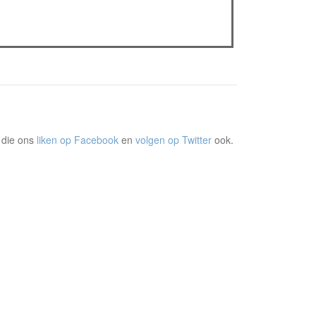
The Odyssey: Interview met classica professor
Sels
Gent Jazz 2026: Dag 2 en 3
 die ons
liken op Facebook
en
volgen op Twitter
ook.