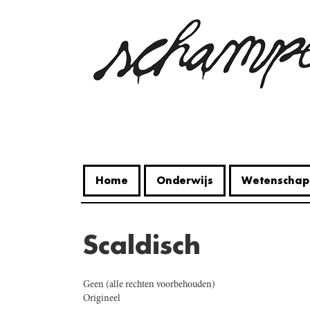
Overslaan
en
naar
de
inhoud
gaan
Home
Onderwijs
Wetenschap
scaldisch
Geen (alle rechten voorbehouden)
Origineel