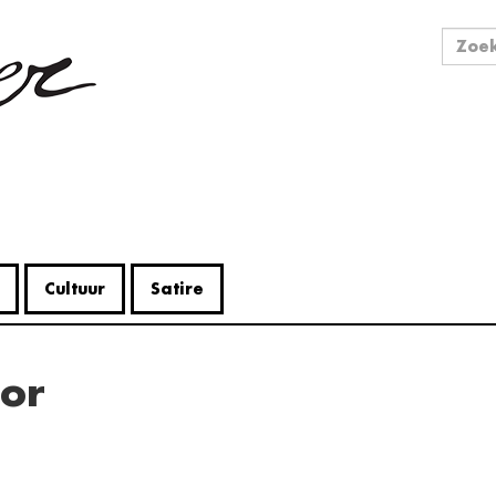
Zo
Zoek
Cultuur
Satire
tor
V
Me