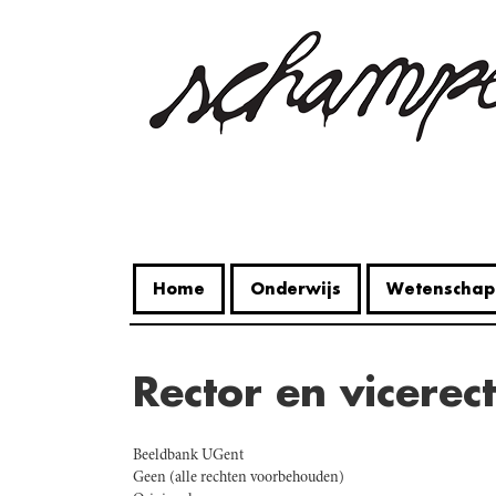
Overslaan
en
naar
de
inhoud
gaan
Home
Onderwijs
Wetenschap
Rector en vicerec
Beeldbank UGent
Geen (alle rechten voorbehouden)