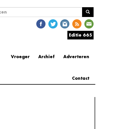
ekveld
en
Editie 665
Vroeger
Archief
Adverteren
Contact
erder lezen
est gelezen
(actieve tabblad)
Meest recent
Recensie: The Odyssey