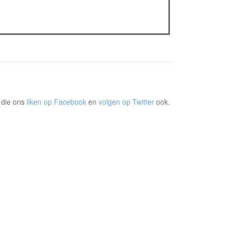
The Odyssey: Interview met classica professor
Sels
Gent Jazz 2026: Dag 2 en 3
 die ons
liken op Facebook
en
volgen op Twitter
ook.