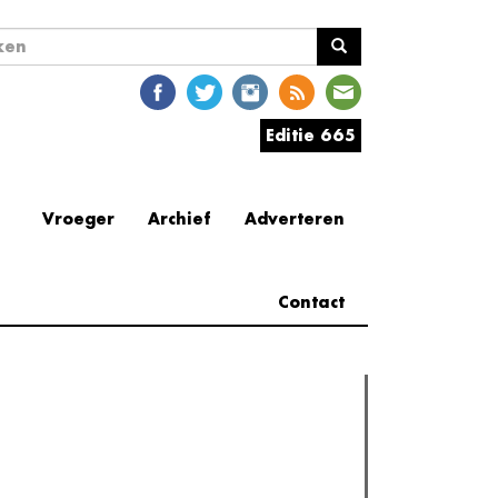
ekveld
en
Editie 665
Vroeger
Archief
Adverteren
Contact
erder lezen
est gelezen
(actieve tabblad)
Meest recent
Recensie: The Odyssey