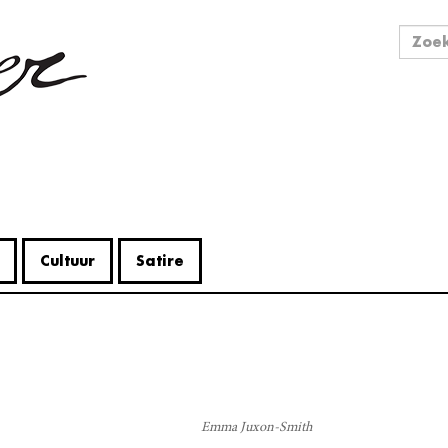
Zo
Zoek
Cultuur
Satire
V
Me
Emma Juxon-Smith