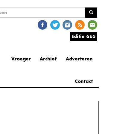
ekveld
en
Editie 665
Vroeger
Archief
Adverteren
Contact
erder lezen
est gelezen
(actieve tabblad)
Meest recent
Recensie: The Odyssey