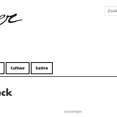
Zo
Zoek
Cultuur
Satire
eck
V
Me
anoniempje