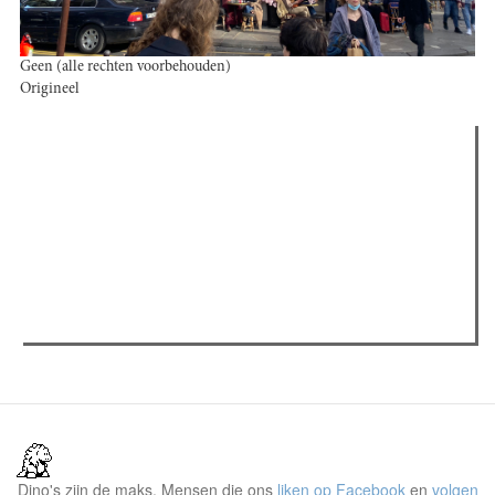
Geen (alle rechten voorbehouden)
Origineel
Verder lezen
Meest gelezen
(actieve tabblad)
Meest recent
Recensie: The Odyssey
The Odyssey: Interview met classica professor Sels
Jelle Denturck (Dressed Like Boys): "Als we 'Stonewall
Riots Forever' nu live brengen, voelt dat echt als een
manifest"
Dino's zijn de maks. Mensen die ons
liken op Facebook
en
volgen