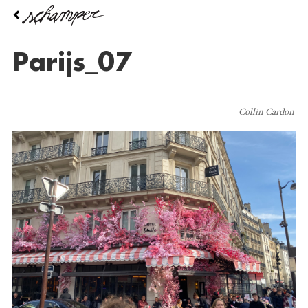
Overslaan
en
naar
de
Parijs_07
inhoud
gaan
Collin Cardon