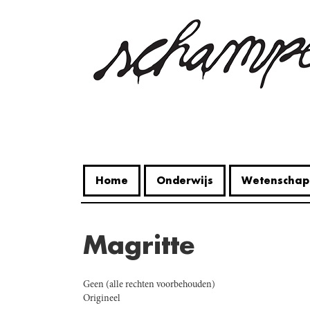
Overslaan
en
naar
de
inhoud
gaan
Home
Onderwijs
Wetenschap
Magritte
Geen (alle rechten voorbehouden)
Origineel