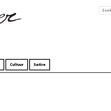
Zo
Zoek
Cultuur
Satire
V
Me