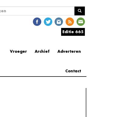
ekveld
en
Editie 665
Vroeger
Archief
Adverteren
Contact
erder lezen
est gelezen
(actieve tabblad)
Meest recent
Recensie: The Odyssey