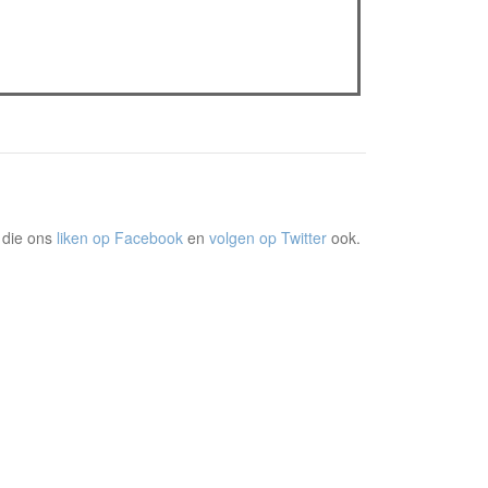
Gent Jazz 2026: Dag 2 en 3
Jelle Denturck (Dressed Like Boys): "Als we
'Stonewall Riots Forever' nu live brengen, voelt
dat echt als een manifest"
 die ons
liken op Facebook
en
volgen op Twitter
ook.