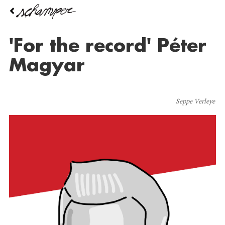
Overslaan
en
naar
de
'For the record' Péter
inhoud
gaan
Magyar
Seppe Verleye