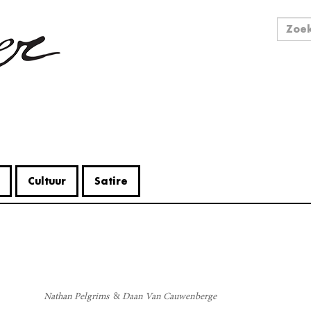
Zo
Zoek
Cultuur
Satire
V
Me
Nathan Pelgrims
Daan Van Cauwenberge