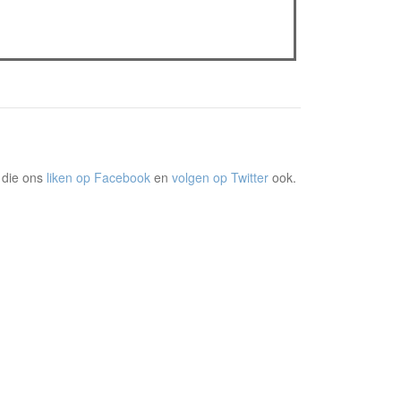
The Odyssey: Interview met classica professor
Sels
Gent Jazz 2026: Dag 2 en 3
 die ons
liken op Facebook
en
volgen op Twitter
ook.