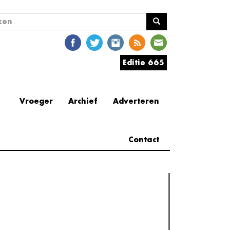
ekveld
en
Editie 665
Vroeger
Archief
Adverteren
Contact
erder lezen
est gelezen
(actieve tabblad)
Meest recent
Recensie: The Odyssey