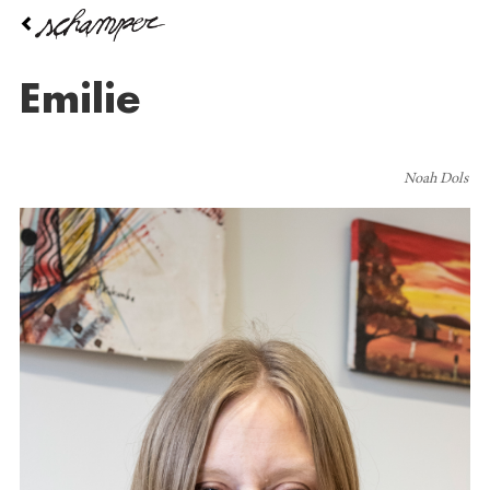
Overslaan
en
naar
de
emilie
inhoud
gaan
Noah Dols