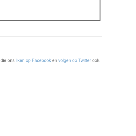
The Odyssey: Interview met classica professor
Sels
Gent Jazz 2026: Dag 2 en 3
 die ons
liken op Facebook
en
volgen op Twitter
ook.