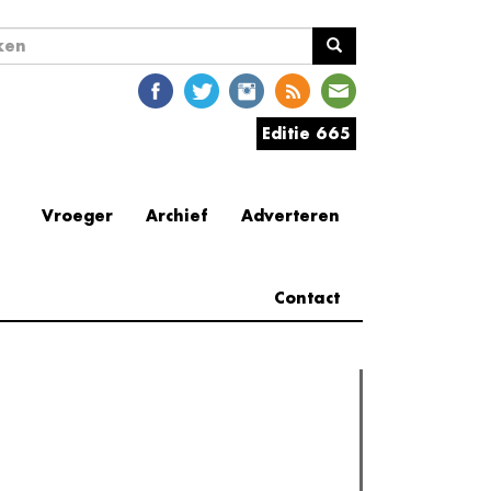
ekveld
en
Editie 665
Vroeger
Archief
Adverteren
Contact
erder lezen
est gelezen
(actieve tabblad)
Meest recent
Recensie: The Odyssey