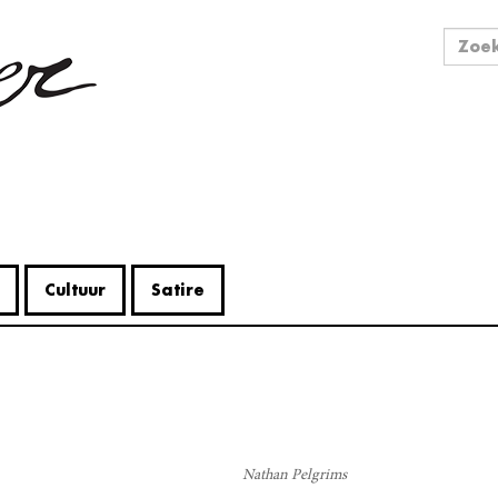
Zo
Zoek
Cultuur
Satire
V
Me
Nathan Pelgrims