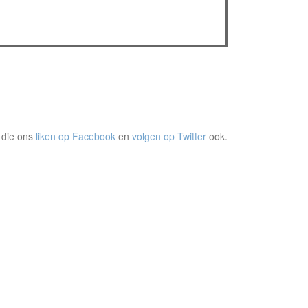
The Odyssey: Interview met classica professor
Sels
Gent Jazz 2026: Dag 2 en 3
 die ons
liken op Facebook
en
volgen op Twitter
ook.