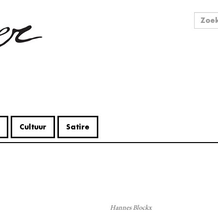
Zo
Zoek
Cultuur
Satire
V
Me
Hannes Blockx