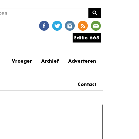
ekveld
en
Editie 665
Vroeger
Archief
Adverteren
Contact
erder lezen
est gelezen
(actieve tabblad)
Meest recent
Recensie: The Odyssey