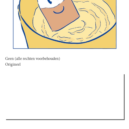
Geen (alle rechten voorbehouden)
Origineel
Verder lezen
Meest gelezen
(actieve tabblad)
Meest recent
Recensie: The Odyssey
The Odyssey: Interview met classica professor Sels
Gent Jazz 2026: Dag 2 en 3