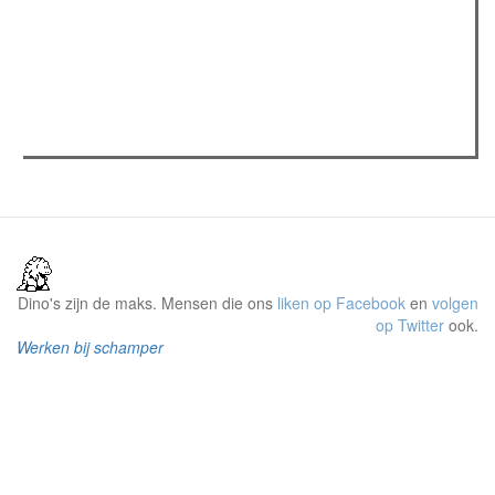
Verder lezen
Meest gelezen
(actieve tabblad)
Meest recent
Recensie: The Odyssey
The Odyssey: Interview met classica professor Sels
Gent Jazz 2026: Dag 2 en 3
Dino's zijn de maks. Mensen die ons
liken op Facebook
en
volgen
op Twitter
ook.
Werken bij schamper