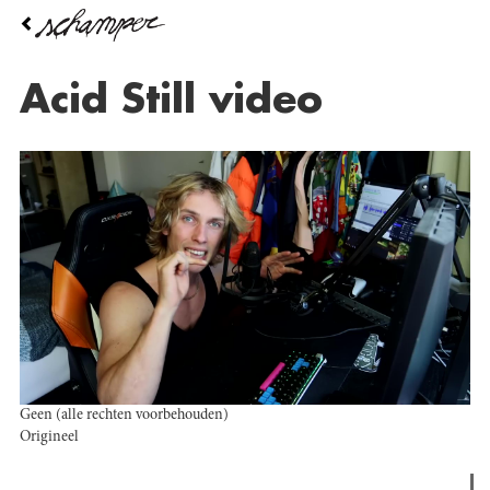
Overslaan
en
naar
de
Acid Still video
inhoud
gaan
Geen (alle rechten voorbehouden)
Origineel