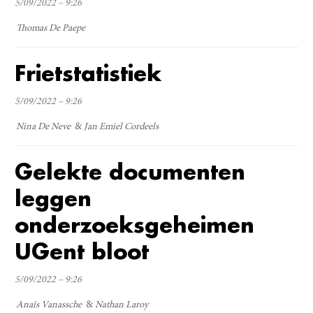
5/09/2022 – 9:26
Thomas De Paepe
Frietstatistiek
5/09/2022 – 9:26
Nina De Neve
Jan Emiel Cordeels
Gelekte documenten
leggen
onderzoeksgeheimen
UGent bloot
5/09/2022 – 9:26
Anaïs Vanassche
Nathan Laroy