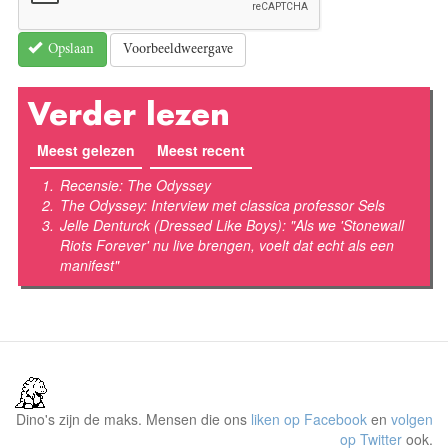
Voorbeeldweergave
Opslaan
Verder lezen
Meest gelezen
(actieve tabblad)
Meest recent
Recensie: The Odyssey
The Odyssey: Interview met classica professor Sels
Jelle Denturck (Dressed Like Boys): "Als we 'Stonewall
Riots Forever' nu live brengen, voelt dat echt als een
manifest"
Dino's zijn de maks. Mensen die ons
liken op Facebook
en
volgen
op Twitter
ook.