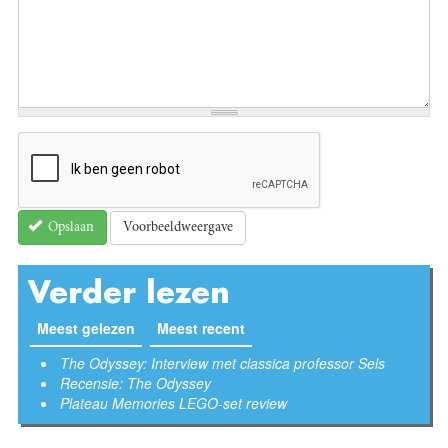
Voorbeeldweergave
Opslaan
Verder lezen
Meest gelezen
Meest recent
(actieve tabblad)
The Odyssey: Interview met classica professor Sels
Recensie: The Odyssey
Plateau Memories LEGO-set review