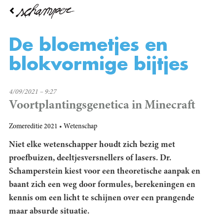
Overslaan
en
naar
de
De bloemetjes en
inhoud
gaan
blokvormige bijtjes
4/09/2021 – 9:27
Voortplantingsgenetica in Minecraft
Zomereditie 2021
Wetenschap
Niet elke wetenschapper houdt zich bezig met
proefbuizen, deeltjesversnellers of lasers. Dr.
Schamperstein kiest voor een theoretische aanpak en
baant zich een weg door formules, berekeningen en
kennis om een licht te schijnen over een prangende
maar absurde situatie.