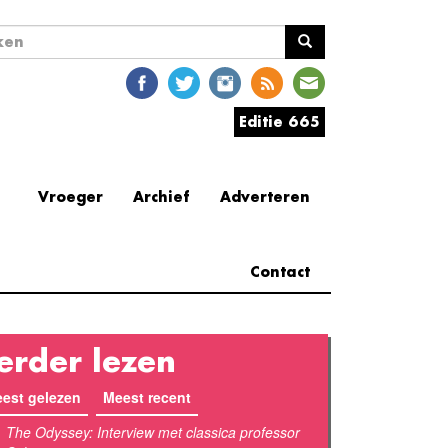
ekveld
en
Editie 665
Vroeger
Archief
Adverteren
Contact
erder lezen
est gelezen
Meest recent
(actieve tabblad)
The Odyssey: Interview met classica professor