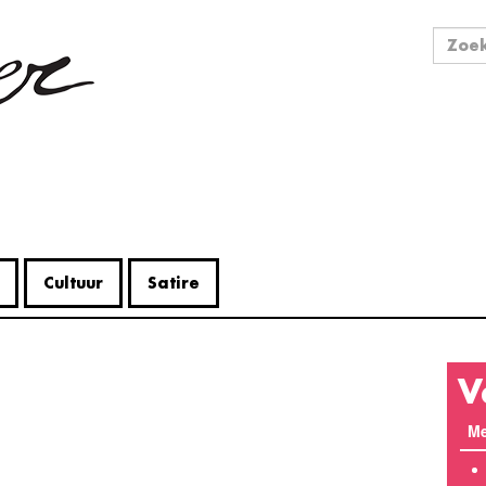
Zo
Zoek
Cultuur
Satire
V
Me