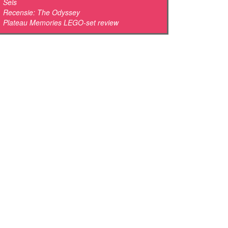
Sels
Recensie: The Odyssey
Plateau Memories LEGO-set review