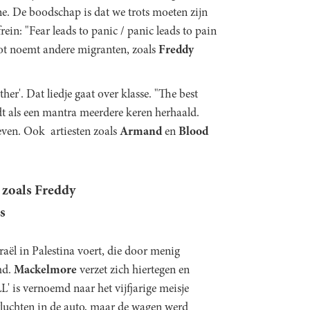
e. De boodschap is dat we trots moeten zijn
frein: "Fear leads to panic / panic leads to pain
ot noemt andere migranten, zoals
Freddy
her'. Dat liedje gaat over klasse. "The best
t als een mantra meerdere keren herhaald.
ieven. Ook artiesten zoals
Armand
en
Blood
 zoals Freddy
s
raël in Palestina voert, die door menig
md.
Mackelmore
verzet zich hiertegen en
 is vernoemd naar het vijfjarige meisje
 vluchten in de auto, maar de wagen werd