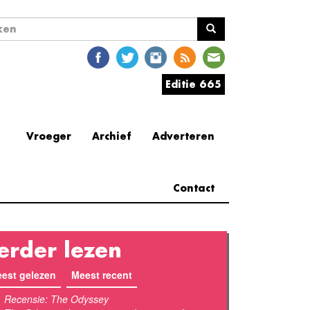
ekveld
en
Editie 665
Vroeger
Archief
Adverteren
Contact
erder lezen
est gelezen
(actieve tabblad)
Meest recent
Recensie: The Odyssey