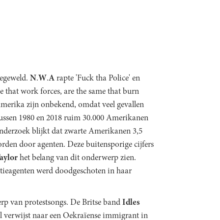
iegeweld.
N
.
W
.
A
rapte 'Fuck tha Police' en
 that work forces, are the same that burn
 Amerika zijn onbekend, omdat veel gevallen
 tussen 1980 en 2018 ruim 30.000 Amerikanen
nderzoek blijkt dat zwarte Amerikanen 3,5
den door agenten. Deze buitensporige cijfers
aylor
het belang van dit onderwerp zien.
ltieagenten werd doodgeschoten in haar
rp van protestsongs. De Britse band
Idles
l verwijst naar een Oekraïense immigrant in