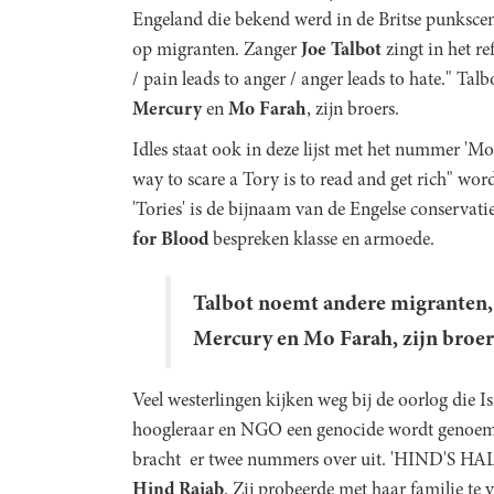
Engeland die bekend werd in de Britse punkscen
op migranten. Zanger
Joe
Talbot
zingt in het re
/ pain leads to anger / anger leads to hate."
Talb
Mercury
en
Mo
Farah
, zijn broers.
Idles staat ook in deze lijst met het nummer 'Mot
way to scare a Tory is to read and get rich"
word
'Tories' is de bijnaam van de Engelse conservat
for Blood
bespreken klasse en armoede.
Talbot noemt andere migranten,
Mercury en Mo Farah, zijn broer
Veel westerlingen kijken weg bij de oorlog die Is
hoogleraar en NGO een genocide wordt genoe
bracht er twee nummers over uit. 'HIND'S HALL'
Hind
Rajab
. Zij probeerde met haar familie te