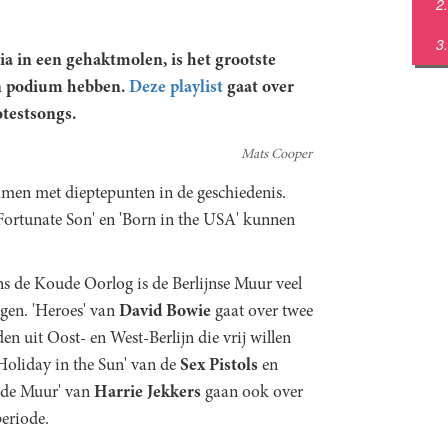
ia in een gehaktmolen, is het grootste
en podium hebben.
Deze playlist
gaat over
testsongs.
Mats Cooper
men met dieptepunten in de geschiedenis.
Fortunate Son' en 'Born in the USA' kunnen
ns de Koude Oorlog is de Berlijnse Muur veel
gen. 'Heroes' van
David
Bowie
gaat over twee
den uit Oost- en West-Berlijn die vrij willen
'Holiday in the Sun' van de
Sex Pistols
en
 de Muur' van
Harrie
Jekkers
gaan ook over
periode.