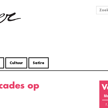
Zo
Zoek
Cultuur
Satire
icades op
V
Me