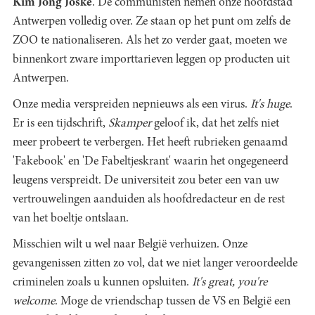
Kim Jong Joske
. De communisten nemen onze hoofdstad
Antwerpen volledig over. Ze staan op het punt om zelfs de
ZOO te nationaliseren. Als het zo verder gaat, moeten we
binnenkort zware importtarieven leggen op producten uit
Antwerpen.
Onze media verspreiden nepnieuws als een virus.
It's huge
.
Er is een tijdschrift,
Skamper
geloof ik, dat het zelfs niet
meer probeert te verbergen. Het heeft rubrieken genaamd
'Fakebook' en 'De Fabeltjeskrant' waarin het ongegeneerd
leugens verspreidt. De universiteit zou beter een van uw
vertrouwelingen aanduiden als hoofdredacteur en de rest
van het boeltje ontslaan.
Misschien wilt u wel naar België verhuizen. Onze
gevangenissen zitten zo vol, dat we niet langer veroordeelde
criminelen zoals u kunnen opsluiten.
It's great, you're
welcome
. Moge de vriendschap tussen de VS en België een