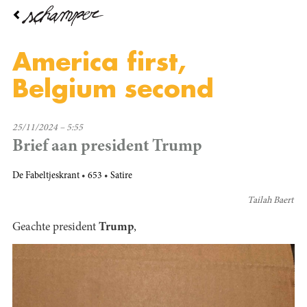
Overslaan
en
naar
de
America first,
inhoud
gaan
Belgium second
25/11/2024 – 5:55
Brief aan president Trump
De Fabeltjeskrant
653
Satire
Tailah Baert
Geachte president
Trump
,