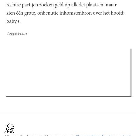
rechtse partijen zoeken geld op allerlei plaatsen, maar
zien één grote, onbenutte inkomstenbron over het hoofd:
baby's.
Joppe Frans
Verder lezen
Meest gelezen
Meest recent
(actieve tabblad)
The Odyssey: Interview met classica professor Sels
Recensie: The Odyssey
Plateau Memories LEGO-set review