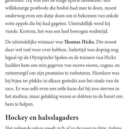
genomen. Hij was niet de enige aparte deelnemer: een
willekeurige postbode die beslist had mee te doen, moest
onderweg even een dutje doen om te bekomen van enkele
rotte appels die hij had gegeten. Uiteindellijk werd hij
vierde. Kortom, het was een heel bewogen wedstrijd.
De uiteindelijke winnaar was
Thomas Hicks.
Die moest
daar wel veel voor over hebben. Indertijd was doping nog
legaal op de Olympische Spelen en de trainers van Hicks
hadden hem een mix gegeven van rauwe eieren, cognac en
rattenvergif om zijn prestaties te verbeteren. Hierdoor was
hij bijna ter plekke in elkaar gestuikt aan het einde van de
race. Er was zelfs even een reële kans dat hij zou sterven in
het stadion, maar gelukkig waren er dokters in de buurt om
hem te helpen.
Hockey en halsslagaders
Het volgende relaas speelt zich af in de jaren tachtig, tijdens