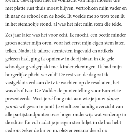
kwam. Gewapend met de volmacht van mijn moeder die
met platte rust thuis moest blijven, vertrokken mijn vader en
ik naar de school om de hoek. Ik voelde me zo trots toen ik
in het stemhokje stond, al was het niet mijn stem die telde.
Zes jaar later was het voor echt. Ik mocht, een beetje minder
groen achter mijn oren, voor het eerst mijn eigen stem laten
tellen. Nadat ik talloze stemtesten ingevuld en artikels
gelezen had, ging ik opnieuw in de rij staan in die gele
schoolgang volgeplakt met kindertekeningen. Ik had mijn
burgerlijke plicht vervuld! De rest van de dag zat ik
vastgekluisterd aan de tv te wachten op de resultaten, het
was alsof Ivan De Vadder de puntentelling voor Eurovisie
presenteerde. Weet je zelf nog niet aan wie je jouw
douze
points
wil geven in juni? Je vindt een handig overzicht van
alle partijstandpunten over hoger onderwijs wat verderop in
de editie. En vul nadat je je eigen stembiljet in de bus hebt
gedropt zeker de bingo in, plezier gegarandeerd op