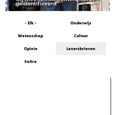
- Elk -
Onderwijs
Wetenschap
Cultuur
Opinie
Lezersbrieven
Satire
Verder lezen
Meest gelezen
(actieve tabblad)
Meest recent
Recensie: The Odyssey
The Odyssey: Interview met classica professor Sels
Gent Jazz 2026: Dag 2 en 3