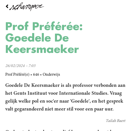
Overslaan
en
naar
de
Prof Préférée:
inhoud
gaan
Goedele De
Keersmaeker
26/02/2024 – 7:03
Prof Préféré(e)
646
Onderwijs
Goedele De Keersmaeker is als professor verbonden aan
het Gents Instituut voor Internationale Studies. Vraag
gelijk welke pol en soc'er naar 'Goedele', en het gesprek
valt gegarandeerd niet meer stil voor een paar uur.
Tailah Baert