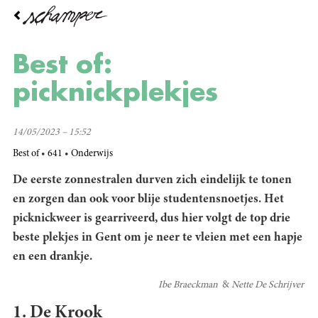
Overslaan
en
naar
de
Best of:
inhoud
gaan
picknickplekjes
14/05/2023 – 15:52
Best of
641
Onderwijs
De eerste zonnestralen durven zich eindelijk te tonen
en zorgen dan ook voor blije studentensnoetjes. Het
picknickweer is gearriveerd, dus hier volgt de top drie
beste plekjes in Gent om je neer te vleien met een hapje
en een drankje.
Ibe Braeckman
Nette De Schrijver
1. De Krook