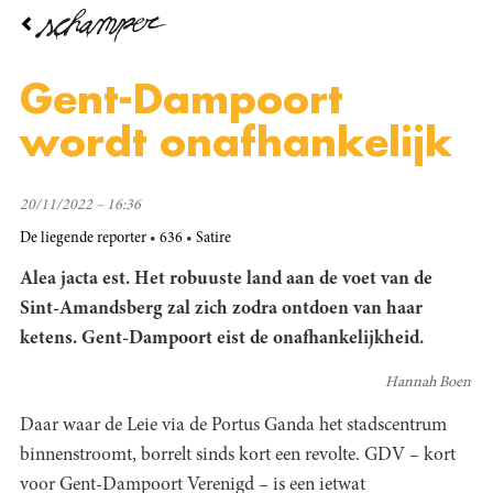
Overslaan
en
naar
de
Gent-Dampoort
inhoud
gaan
wordt onafhankelijk
20/11/2022 – 16:36
De liegende reporter
636
Satire
Alea jacta est. Het robuuste land aan de voet van de
Sint-Amandsberg zal zich zodra ontdoen van haar
ketens. Gent-Dampoort eist de onafhankelijkheid.
Hannah Boen
Daar waar de Leie via de Portus Ganda het stadscentrum
binnenstroomt, borrelt sinds kort een revolte. GDV – kort
voor Gent-Dampoort Verenigd – is een ietwat