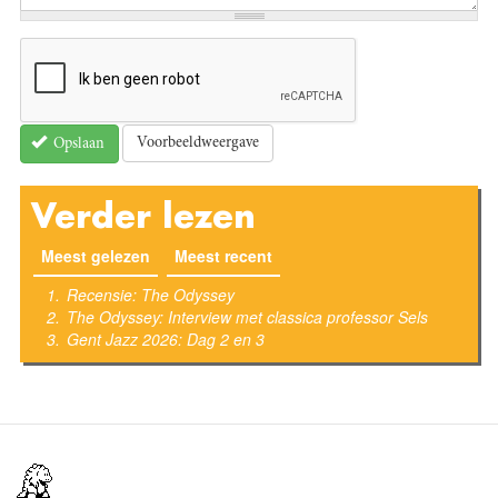
Voorbeeldweergave
Opslaan
Verder lezen
Meest gelezen
(actieve tabblad)
Meest recent
Recensie: The Odyssey
The Odyssey: Interview met classica professor Sels
Gent Jazz 2026: Dag 2 en 3