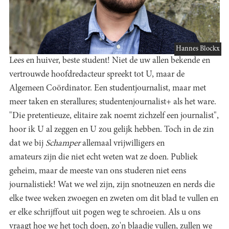
Hannes Blockx
Lees en huiver, beste student! Niet de uw allen bekende en
vertrouwde hoofdredacteur spreekt tot U, maar de
Algemeen Coördinator. Een studentjournalist, maar met
meer taken en sterallures; studentenjournalist+ als het ware.
"Die pretentieuze, elitaire zak noemt zichzelf een journalist",
hoor ik U al zeggen en U zou gelijk hebben. Toch in de zin
dat we bij
Schamper
allemaal vrijwilligers en
amateurs zijn die niet echt weten wat ze doen. Publiek
geheim, maar de meeste van ons studeren niet eens
journalistiek! Wat we wel zijn, zijn snotneuzen en nerds die
elke twee weken zwoegen en zweten om dit blad te vullen en
er elke schrijffout uit pogen weg te schroeien. Als u ons
vraagt hoe we het toch doen, zo'n blaadje vullen, zullen we