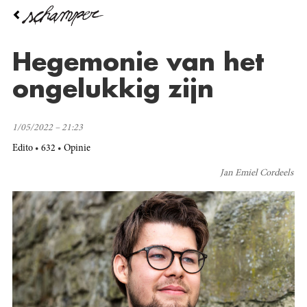
Overslaan
en
naar
de
Hegemonie van het
inhoud
gaan
ongelukkig zijn
1/05/2022 – 21:23
Edito
632
Opinie
Jan Emiel Cordeels