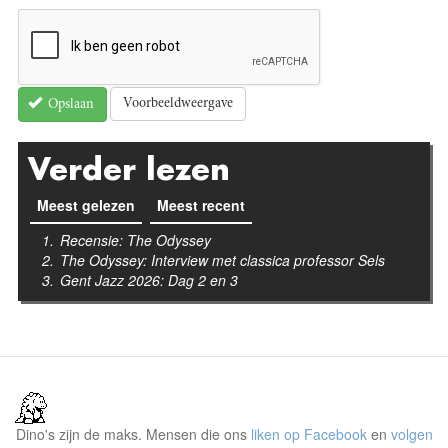
Voorbeeldweergave
Opslaan
Verder lezen
Meest gelezen
(actieve tabblad)
Meest recent
Recensie: The Odyssey
The Odyssey: Interview met classica professor Sels
Gent Jazz 2026: Dag 2 en 3
Dino's zijn de maks. Mensen die ons
liken op Facebook
en
volgen