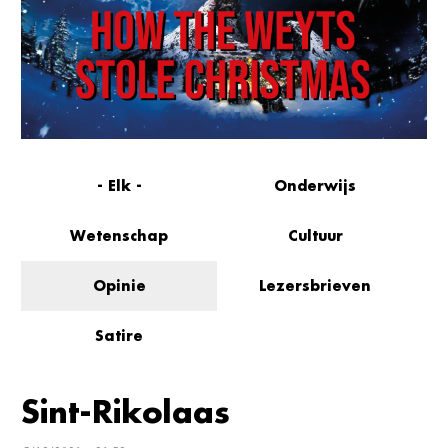
- Elk -
Onderwijs
Wetenschap
Cultuur
Opinie
Lezersbrieven
Satire
Sint-Rikolaas