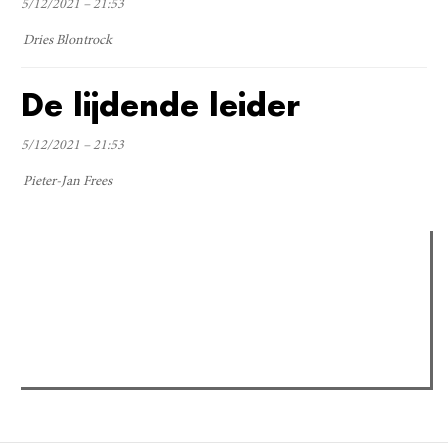
5/12/2021 – 21:53
Dries Blontrock
De lijdende leider
5/12/2021 – 21:53
Pieter-Jan Frees
Verder lezen
Meest gelezen
Meest recent
(actieve tabblad)
The Odyssey: Interview met classica professor Sels
Recensie: The Odyssey
Plateau Memories LEGO-set review