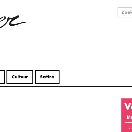
Zo
Zoek
Cultuur
Satire
V
Me