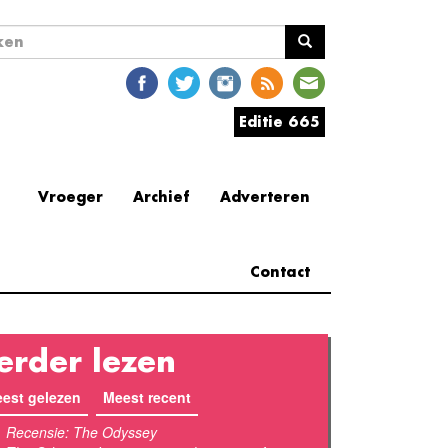
ekveld
en
Editie 665
Vroeger
Archief
Adverteren
Contact
erder lezen
est gelezen
(actieve tabblad)
Meest recent
Recensie: The Odyssey