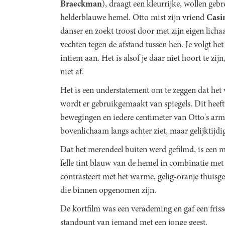
Braeckman
), draagt een kleurrijke, wollen gebr
helderblauwe hemel. Otto mist zijn vriend
Casi
danser en zoekt troost door met zijn eigen lich
vechten tegen de afstand tussen hen. Je volgt he
intiem aan. Het is alsof je daar niet hoort te zijn
niet af.
Het is een understatement om te zeggen dat het v
wordt er gebruikgemaakt van spiegels. Dit heeft a
bewegingen en iedere centimeter van Otto's arme
bovenlichaam langs achter ziet, maar gelijktijdi
Dat het merendeel buiten werd gefilmd, is een 
felle tint blauw van de hemel in combinatie met d
contrasteert met het warme, gelig-oranje thuisgev
die binnen opgenomen zijn.
De kortfilm was een verademing en gaf een frisse
standpunt van iemand met een jonge geest.