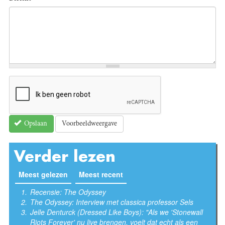
Voorbeeldweergave
Opslaan
Verder lezen
Meest gelezen
(actieve tabblad)
Meest recent
Recensie: The Odyssey
The Odyssey: Interview met classica professor Sels
Jelle Denturck (Dressed Like Boys): "Als we 'Stonewall
Riots Forever' nu live brengen, voelt dat echt als een