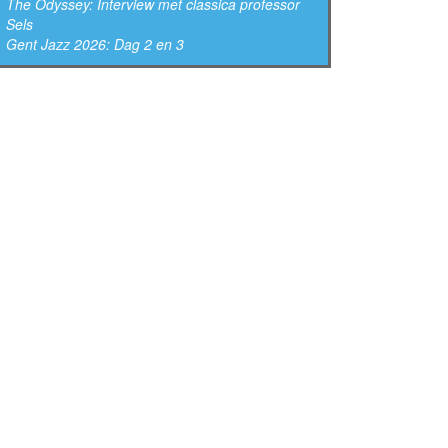
The Odyssey: Interview met classica professor
Sels
Gent Jazz 2026: Dag 2 en 3