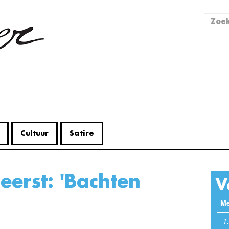
Zo
Zoek
Cultuur
Satire
V
Me