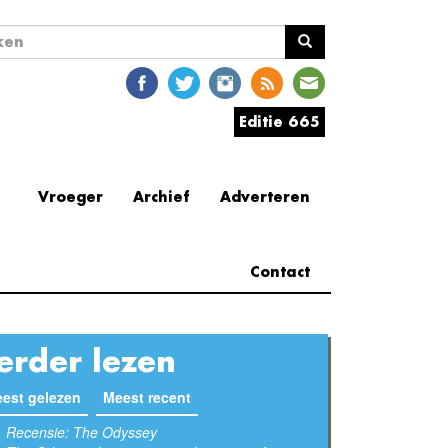
ekveld
en
Editie 665
Vroeger
Archief
Adverteren
Contact
erder lezen
est gelezen
(actieve tabblad)
Meest recent
Recensie: The Odyssey