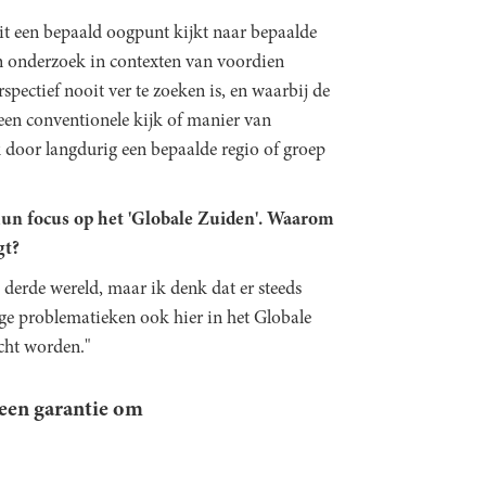
it een bepaald oogpunt kijkt naar bepaalde
n onderzoek in contexten van voordien
spectief nooit ver te zoeken is, en waarbij de
een conventionele kijk of manier van
 door langdurig een bepaalde regio of groep
hun focus op het 'Globale Zuiden'. Waarom
gt?
 derde wereld, maar ik denk dat er steeds
ige problematieken ook hier in het Globale
cht worden."
geen garantie om