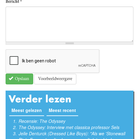
Bericht
*
Voorbeeldweergave
Opslaan
Verder lezen
Meest gelezen
(actieve tabblad)
Meest recent
Recensie: The Odyssey
The Odyssey: Interview met classica professor Sels
Jelle Denturck (Dressed Like Boys): "Als we 'Stonewall