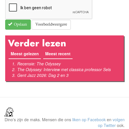
Voorbeeldweergave
Opslaan
Verder lezen
Meest gelezen
(actieve tabblad)
Meest recent
Recensie: The Odyssey
The Odyssey: Interview met classica professor Sels
Gent Jazz 2026: Dag 2 en 3
Dino's zijn de maks. Mensen die ons
liken op Facebook
en
volgen
op Twitter
ook.