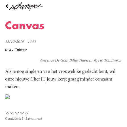
Overslaan
en
naar
de
Canvas
inhoud
gaan
15/12/2019 – 14:33
614
Cultuur
Vincence De Gols
Billie Thiessen
Flo Tomlinson
Als je nog single en van het vrouwelijke geslacht bent, wil
onze nieuwe Chef IT jouw kerst graag minder eenzaam
maken.
Gemiddeld:
5
(
2
stemmen)