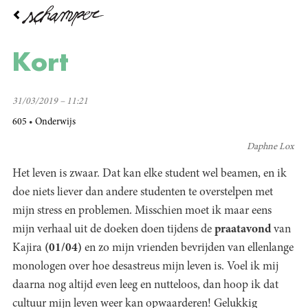
Overslaan
en
naar
de
Kort
inhoud
gaan
31/03/2019 – 11:21
605
Onderwijs
Daphne Lox
Het leven is zwaar. Dat kan elke student wel beamen, en ik
doe niets liever dan andere studenten te overstelpen met
mijn stress en problemen. Misschien moet ik maar eens
mijn verhaal uit de doeken doen tijdens de
praatavond
van
Kajira
(01/04)
en zo mijn vrienden bevrijden van ellenlange
monologen over hoe desastreus mijn leven is. Voel ik mij
daarna nog altijd even leeg en nutteloos, dan hoop ik dat
cultuur mijn leven weer kan opwaarderen! Gelukkig