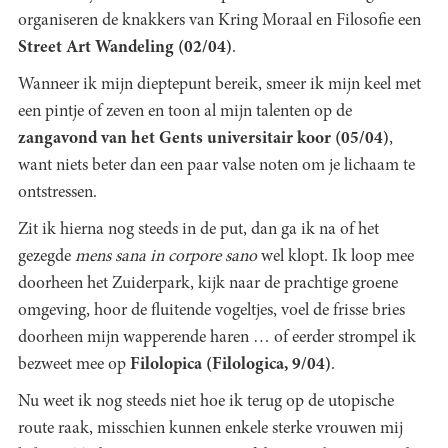
organiseren de knakkers van Kring Moraal en Filosofie een
Street Art Wandeling (02/04)
.
Wanneer ik mijn dieptepunt bereik, smeer ik mijn keel met
een pintje of zeven en toon al mijn talenten op de
zangavond van het Gents universitair koor (05/04)
,
want niets beter dan een paar valse noten om je lichaam te
ontstressen.
Zit ik hierna nog steeds in de put, dan ga ik na of het
gezegde
m
ens sana in corpore sano
wel klopt. Ik loop mee
doorheen het Zuiderpark, kijk naar de prachtige groene
omgeving, hoor de fluitende vogeltjes, voel de frisse bries
doorheen mijn wapperende haren … of eerder strompel ik
bezweet mee op
Filolopica (Filologica, 9/04)
.
Nu weet ik nog steeds niet hoe ik terug op de utopische
route raak, misschien kunnen enkele sterke vrouwen mij