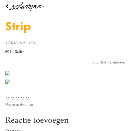
Overslaan
en
naar
de
Strip
inhoud
gaan
17/03/2019 – 16:13
604
Satire
Quinten Vermoesen
Nog geen stemmen
Reactie toevoegen