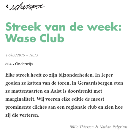
Overslaan
en
naar
de
Streek van de week:
inhoud
gaan
Wase Club
17/03/2019 – 16:13
604
Onderwijs
Elke streek heeft zo zijn bijzonderheden. In Ieper
gooien ze katten van de toren, in Geraardsbergen eten
ze mattentaarten en Aalst is doordrenkt met
marginaliteit. Wij voeren elke editie de meest
prominente clichés aan een regionale club en zien hoe
zij die verteren.
Billie Thiessen
Nathan Pelgrims