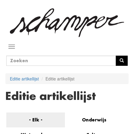
Overslaan
en
naar
de
inhoud
gaan
Navigatie
wisselen
Zoekveld
Zoeken
Editie artikellijst
Editie artikellijst
Editie artikellijst
- Elk -
Onderwijs