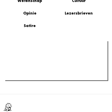
Wetenschap
Cultuur
Opinie
Lezersbrieven
Satire
Verder lezen
Meest gelezen
(actieve tabblad)
Meest recent
Recensie: The Odyssey
The Odyssey: Interview met classica professor Sels
Gent Jazz 2026: Dag 2 en 3