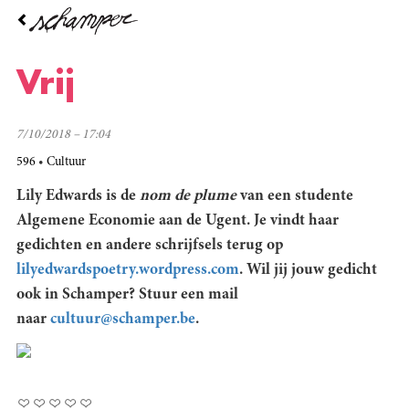
Overslaan
en
naar
de
Vrij
inhoud
gaan
7/10/2018 – 17:04
596
Cultuur
Lily Edwards is de
nom de plume
van een studente
Algemene Economie aan de Ugent. Je vindt haar
gedichten en andere schrijfsels terug op
lilyedwardspoetry.wordpress.com
. Wil jij jouw gedicht
ook in Schamper? Stuur een mail
naar
cultuur@schamper.be
.