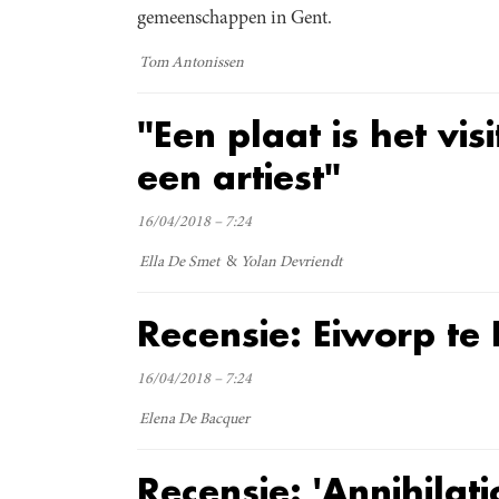
gemeenschappen in Gent.
Tom Antonissen
"Een plaat is het vis
een artiest"
16/04/2018 – 7:24
Ella De Smet
Yolan Devriendt
Recensie: Eiworp te
16/04/2018 – 7:24
Elena De Bacquer
Recensie: 'Annihilati