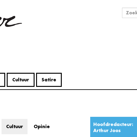
Zo
Zoek
Cultuur
Satire
Hoofdredacteur:
Cultuur
Opinie
Arthur Joos