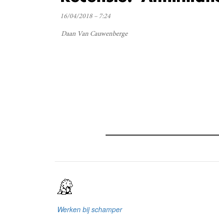
16/04/2018 – 7:24
Daan Van Cauwenberge
Verder lezen
Meest gelezen
Meest recent
(
The Odyssey: Interview met cl
Sels
Recensie: The Odyssey
Plateau Memories LEGO-set r
Werken bij schamper