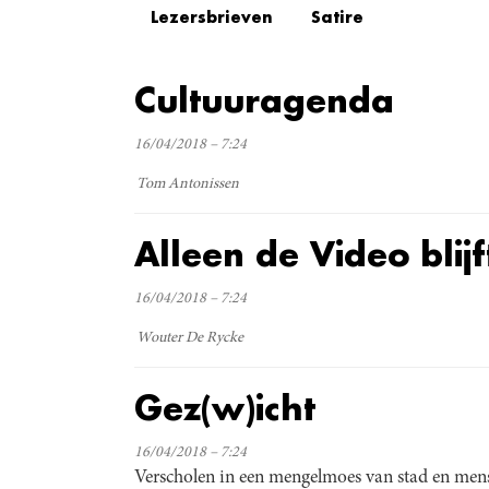
Lezersbrieven
Satire
Cultuuragenda
16/04/2018 – 7:24
Tom Antonissen
Alleen de Video blij
16/04/2018 – 7:24
Wouter De Rycke
Gez(w)icht
16/04/2018 – 7:24
Verscholen in een mengelmoes van stad en mens,