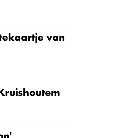
itekaartje van
 Kruishoutem
on'