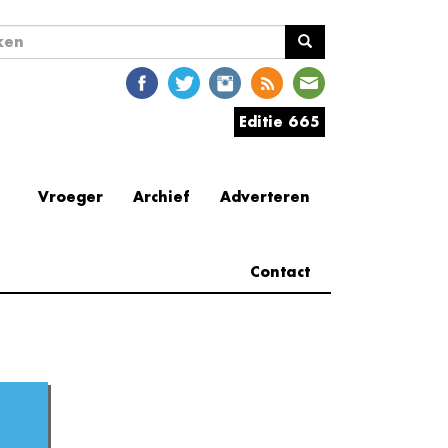
ekveld
en
Editie 665
Vroeger
Archief
Adverteren
Contact