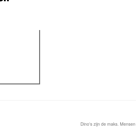
actieve tabblad)
assica professor
eview
Dino's zijn de maks. Mensen