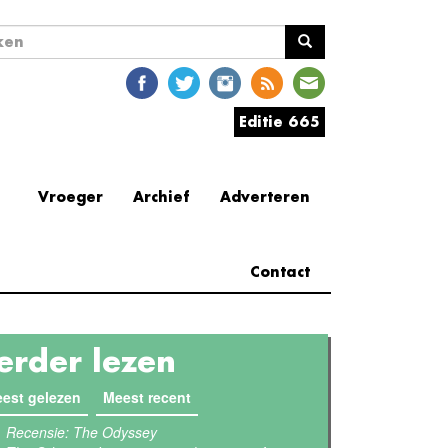
ekveld
en
Editie 665
Vroeger
Archief
Adverteren
Contact
erder lezen
est gelezen
(actieve tabblad)
Meest recent
Recensie: The Odyssey