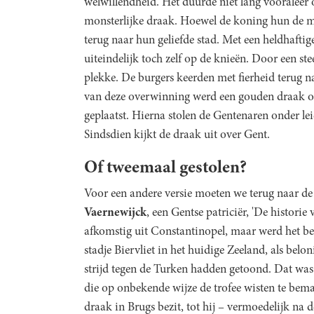
welwillendheid. Het duurde niet lang vooraleer
monsterlijke draak. Hoewel de koning hun de mo
terug naar hun geliefde stad. Met een heldhaftig
uiteindelijk toch zelf op de knieën. Door een ste
plekke. De burgers keerden met fierheid terug n
van deze overwinning werd een gouden draak 
geplaatst. Hierna stolen de Gentenaren onder l
Sindsdien kijkt de draak uit over Gent.
Of tweemaal gestolen?
Voor een andere versie moeten we terug naar de
Vaernewijck
, een Gentse patriciër, 'De histori
afkomstig uit Constantinopel, maar werd het b
stadje Biervliet in het huidige Zeeland, als bel
strijd tegen de Turken hadden getoond. Dat was
die op onbekende wijze de trofee wisten te bem
draak in Brugs bezit, tot hij – vermoedelijk na 