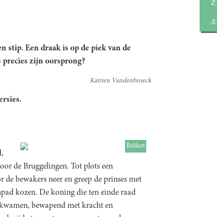
 stip. Een draak is op de piek van de
u precies zijn oorsprong?
Katrien Vandenbroeck
rsies.
Belfort
l
,
r de Bruggelingen. Tot plots een
or de bewakers neer en greep de prinses met
npad kozen. De koning die ten einde raad
j kwamen, bewapend met kracht en