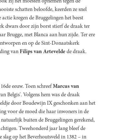
 ook zij het moesten opnemen tegen de
oiste schatten beloofde, keerden ze snel
e actie kregen de Bruggelingen het beest
ek dwars door zijn borst stierf de draak ter
aar Brugge, met Blanca aan hun zijde. Ter ere
ontworpen en op de Sint-Donaatskerk
eiding van
Filips van Artevelde
de draak.
 16de eeuw. Toen schreef
Marcus van
e van Belgis'. Volgens hem was de draak
eeldje door Boudewijn IX geschonken aan het
oning voor de moed die haar inwoners in de
 natuurlijk buiten de Bruggelingen gerekend,
achtigen. Tweehonderd jaar lang bleef de
de slag op het Beverhoutsveld in 1382 – in