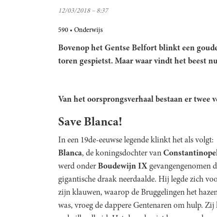
12/03/2018 – 8:37
590
Onderwijs
Bovenop het Gentse Belfort blinkt een gouden
toren gespietst. Maar waar vindt het beest n
Van het oorsprongsverhaal bestaan er twee ve
Save Blanca!
In een 19de-eeuwse legende klinkt het als volgt:
Blanca
, de koningsdochter van
Constantinope
werd onder
Boudewijn IX
gevangengenomen doo
gigantische draak neerdaalde. Hij legde zich vo
zijn klauwen, waarop de Bruggelingen het haze
was, vroeg de dappere Gentenaren om hulp. Zi