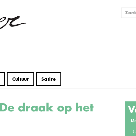
Zo
Zoek
Cultuur
Satire
V
Me