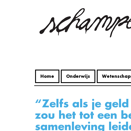
Overslaan
en
naar
de
inhoud
gaan
Home
Onderwijs
Wetenschap
“Zelfs als je geld in de zee gooit,
zou het tot een b
samenleving leid