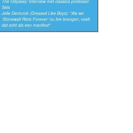
The Odyssey: Interview met classica professor
Sels
Jelle Denturck (Dressed Like Boys): "Als we
'Stonewall Riots Forever' nu live brengen, voelt
dat echt als een manifest"