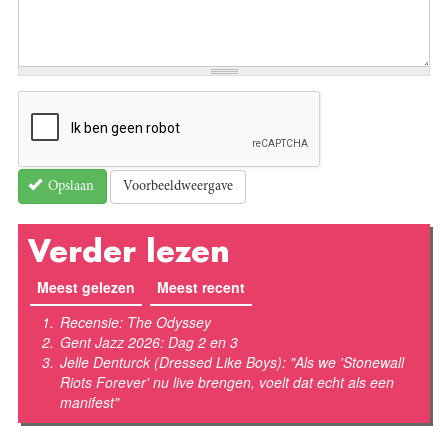
Voorbeeldweergave
Opslaan
Verder lezen
Meest gelezen
(actieve tabblad)
Meest recent
Recensie: The Odyssey
Gent Jazz 2026: Dag 2 en 3
Jelle Denturck (Dressed Like Boys): "Als we 'Stonewall
Riots Forever' nu live brengen, voelt dat echt als een
manifest"