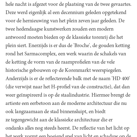
hele nacht is afgezet voor de plaatsing van de twee gevaartes.
Deze werd eigenlijk al een decennium geleden opgetekend
voor de hernieuwing van het plein zeven jaar geleden. De
twee hedendaagse kunstwerken zouden een modern
antwoord moeten bieden op de klassieke torenrij die het
plein siert. Enerzijds is er dus de 'Broche', de gouden ketting
rond het Sarmacomplex, een werk waarin de schakels van
de ketting de vorm van de raamprofielen van de vele
historische gebouwen op de Korenmarkt weerspiegelen.
Anderzijds is er de reflecterende balk met de naam 'HD 400'
(die verwijst naar het H-profiel van de constructie), dat dan
weer geïnspireerd is op de staalindustrie. Hiermee brengt de
artieste een eerbetoon aan de moderne architectuur die nu
ook langzaamaan de stad binnensluipt, en biedt
ze tegengewicht aan de klassieke architectuur die er
ondanks alles nog steeds heerst. De reflectie van het licht op
het werk vormt een boeiend spel van licht en schaduw op de