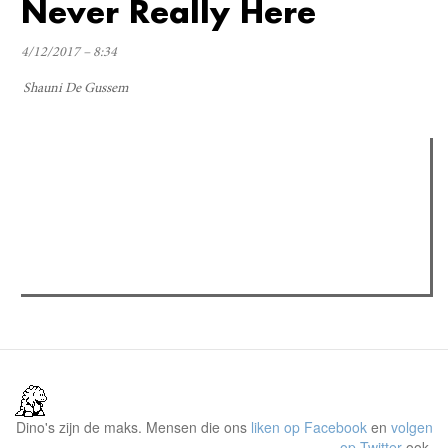
Never Really Here
4/12/2017 – 8:34
Shauni De Gussem
Verder lezen
Meest gelezen
(actieve tabblad)
Meest recent
Recensie: The Odyssey
The Odyssey: Interview met classica professor Sels
Gent Jazz 2026: Dag 2 en 3
Dino's zijn de maks. Mensen die ons
liken op Facebook
en
volgen
op Twitter
ook.