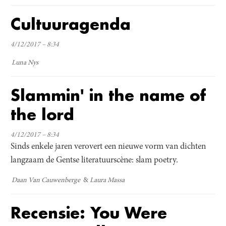
Cultuuragenda
4/12/2017 – 8:34
Luna Nys
Slammin' in the name of
the lord
4/12/2017 – 8:34
Sinds enkele jaren verovert een nieuwe vorm van dichten
langzaam de Gentse literatuurscène: slam poetry.
Daan Van Cauwenberge
Laura Massa
Recensie: You Were