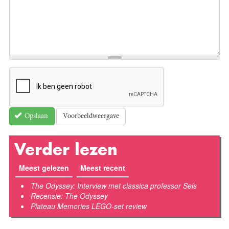
Voorbeeldweergave
Opslaan
Verder lezen
Meest gelezen
Meest recent
(actieve tabblad)
The Odyssey: Interview met classica professor Sels
Recensie: The Odyssey
Plateau Memories LEGO-set review