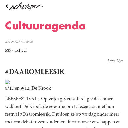
Overslaan
en
naar
de
Cultuuragenda
inhoud
gaan
4/12/2017 – 8:34
587
Cultuur
Luna Nys
#DAAROMLEESIK
8/12 en 9/12, De Krook
LEESFESTIVAL - Op vrijdag 8 en zaterdag 9 december
wakkert De Krook de goesting om te lezen aan met hun
festival #Daaromleesik. Dit doen ze op vrijdag onder meer
met een debat tussen studenten literatuurwetenschappen en