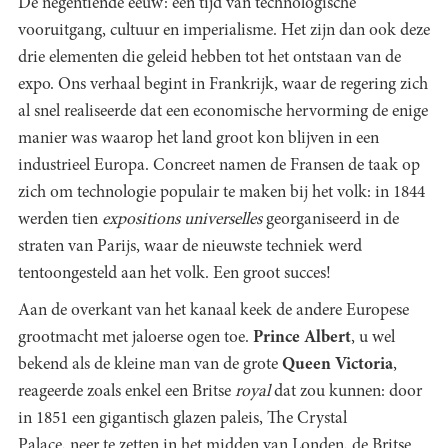
De negentiende eeuw: een tijd van technologische
vooruitgang, cultuur en imperialisme. Het zijn dan ook deze
drie elementen die geleid hebben tot het ontstaan van de
expo. Ons verhaal begint in Frankrijk, waar de regering zich
al snel realiseerde dat een economische hervorming de enige
manier was waarop het land groot kon blijven in een
industrieel Europa. Concreet namen de Fransen de taak op
zich om technologie populair te maken bij het volk: in 1844
werden tien
expositions universelles
georganiseerd in de
straten van Parijs, waar de nieuwste techniek werd
tentoongesteld aan het volk. Een groot succes!
Aan de overkant van het kanaal keek de andere Europese
grootmacht met jaloerse ogen toe.
Prince Albert
, u wel
bekend als de kleine man van de grote
Queen Victoria
,
reageerde zoals enkel een Britse
royal
dat zou kunnen: door
in 1851 een gigantisch glazen paleis, The Crystal
Palace, neer te zetten in het midden van Londen, de Britse