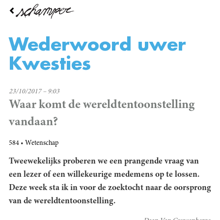
Overslaan
en
naar
de
Wederwoord uwer
inhoud
gaan
Kwesties
23/10/2017 – 9:03
Waar komt de wereldtentoonstelling
vandaan?
584
Wetenschap
Tweewekelijks proberen we een prangende vraag van
een lezer of een willekeurige medemens op te lossen.
Deze week sta ik in voor de zoektocht naar de oorsprong
van de wereldtentoonstelling.