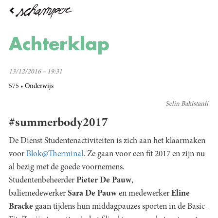
Overslaan
en
naar
de
Achterklap
inhoud
gaan
13/12/2016 – 19:31
575
Onderwijs
Selin Bakistanli
#summerbody2017
De Dienst Studentenactiviteiten is zich aan het klaarmaken
voor
Blok@Therminal
. Ze gaan voor een fit 2017 en zijn nu
al bezig met de goede voornemens.
Studentenbeheerder
Pieter De Pauw
,
baliemedewerker
Sara De Pauw
en medewerker
Eline
Bracke
gaan tijdens hun middagpauzes sporten in de Basic-