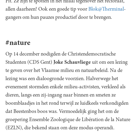
Fit. Ze zijn te spotten in het filiaal tegenover het rectoraat,
allen daarheen! Ook een goede tip voor
Blok@Therminal
-
gangers om hun pauzes productief door te brengen.
#nature
Op 14 december nodigden de Christendemocratische
Studenten (CDS Gent)
Joke Schauvliege
uit om een lezing
te geven over het Vlaamse milieu en natuurbeleid. Na de
lezing was een dialoogronde voorzien. Halverwege het
evenement stormden enkele milieu-activisten, verkleed als
dieren, langs een zij-ingang naar binnen en smeten ze
boomblaadjes in het rond terwijl ze luidkeels verkondigden
dat Beestenbos boos was. Vermoedelijk ging het om de
groepering Ensemble Zoologique de Libération de la Nature
(EZLN), die bekend staan om deze modus operandi.