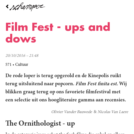
Overslaan
en
naar
de
Film Fest - ups and
inhoud
gaan
dows
20/10/2016 – 21:48
571
Cultuur
De rode loper is terug opgerold en de Kinepolis ruikt
terug uitsluitend naar popcorn.
F
ilm Fest finita est.
Wij
blikken graag terug op ons favoriete filmfestival met
een selectie uit ons hoogliteraire gamma aan recensies.
Olivier Vander Bauwede
Nicolas Van Laere
The Ornithologist - up