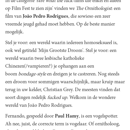
In de categorie 'rare
what the fuck
-films die enkel en alleen
op Film Fest te zien zijn' vinden we
The Ornithologist
: een
film van
João Pedro Rodrigues
, die sowieso een zeer
vreemde jeugd gehad moet hebben. Op de beste manier
mogelijk.
Stel je voor: een wereld waarin iedereen homoseksueel is,
ook wel getiteld 'Mijn Grootste Droom'. Stel je voor: een
wereld waarin twee lesbische katholieke
Chinezen(/vampieren?) je ophangen aan een
boom
bondage-style
en dreigen je te castreren. Nog steeds
een droom voor sommigen waarschijnlijk, maar kruip maar
terug in uw kelder, Christian Grey. De meesten vinden dat
soort dingen redelijk
fucked up
. Welkom in de wondere
wereld van João Pedro Rodrigues.
Fernando, gespeeld door
Paul Hamy
, is een vogelspotter.
Ah nee, juist, de correcte term is vogelaar. Of ornitholoog,