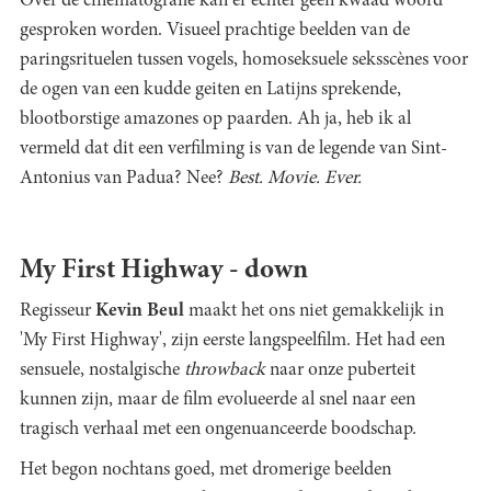
Over de cinematografie kan er echter geen kwaad woord
gesproken worden. Visueel prachtige beelden van de
paringsrituelen tussen vogels, homoseksuele seksscènes voor
de ogen van een kudde geiten en Latijns sprekende,
blootborstige amazones op paarden. Ah ja, heb ik al
vermeld dat dit een verfilming is van de legende van Sint-
Antonius van Padua? Nee?
Best. Movie. Ever.
My First Highway - down
Regisseur
Kevin Beul
maakt het ons niet gemakkelijk in
'My First Highway', zijn eerste langspeelfilm. Het had een
sensuele, nostalgische
throwback
naar onze puberteit
kunnen zijn, maar de film evolueerde al snel naar een
tragisch verhaal met een ongenuanceerde boodschap.
Het begon nochtans goed, met dromerige beelden