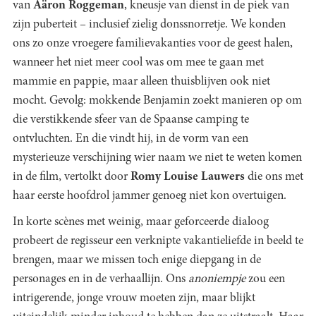
van
Aäron Roggeman
, kneusje van dienst in de piek van
zijn puberteit – inclusief zielig donssnorretje. We konden
ons zo onze vroegere familievakanties voor de geest halen,
wanneer het niet meer cool was om mee te gaan met
mammie en pappie, maar alleen thuisblijven ook niet
mocht. Gevolg: mokkende Benjamin zoekt manieren op om
die verstikkende sfeer van de Spaanse camping te
ontvluchten. En die vindt hij, in de vorm van een
mysterieuze verschijning wier naam we niet te weten komen
in de film, vertolkt door
Romy Louise Lauwers
die ons met
haar eerste hoofdrol jammer genoeg niet kon overtuigen.
In korte scènes met weinig, maar geforceerde dialoog
probeert de regisseur een verknipte vakantieliefde in beeld te
brengen, maar we missen toch enige diepgang in de
personages en in de verhaallijn. Ons
anoniempje
zou een
intrigerende, jonge vrouw moeten zijn, maar blijkt