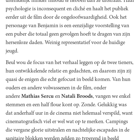
uiteindelijk minder inhoud te hebben dan ze uitstraalt. Haar
psychologie is inconsequent en cliché en haalt het publiek
eerder uit de film door de ongeloofwaardigheid. Ook het
personage van Benjamin is een eenzijdige voorstelling van
een puber die totaal geen gevolgen hoeft te dragen van zijn
hersenloze daden. Weinig representatief voor de huidige
jeugd.
Beul wou de focus van het verhaal leggen op de twee tieners,
hun ontwikkelende relatie en gedachten, en daarom zijn zij
quasi de enigen die echt gefocust in beeld komen. Van hun
ouders en andere volwassenen in de film, onder
andere
Mathias Sercu
en
Natali Broods
, vangen we enkel
stemmen en een half floue kont op. Zonde. Gelukkig was
dat anderhalf uur in de cinema niet helemaal verspild, want
cinematografisch viel er wel wat op te merken. Campings
die vergane glorie uitstralen en nachtelijke escapades in de
sanitaire blokken werden zelden zo typerend in beeld