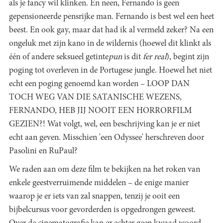
als je fancy wil klinken. En neen, Fernando is geen
gepensioneerde pensrijke man. Fernando is best wel een heet
beest. En ook gay, maar dat had ik al vermeld zeker? Na een
ongeluk met zijn kano in de wildernis (hoewel dit klinkt als
één of andere seksueel getinte
pun
is dit
fer real
), begint zijn
poging tot overleven in de Portugese jungle. Hoewel het niet
echt een poging genoemd kan worden – LOOP DAN
TOCH WEG VAN DIE SATANISCHE WEZENS,
FERNANDO, HEB JIJ NOOIT EEN HORRORFILM
GEZIEN?! Wat volgt, wel, een beschrijving kan je er niet
echt aan geven. Misschien 'een Odyssee' herschreven door
Pasolini en RuPaul?
We raden aan om deze film te bekijken na het roken van
enkele geestverruimende middelen – de enige manier
waarop je er iets van zal snappen, tenzij je ooit een
bijbelcursus voor gevorderden is opgedrongen geweest.