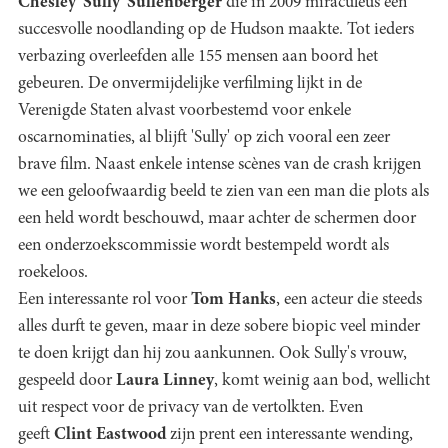
Chesley 'Sully' Sullenberger
die in 2009 miraculeus een
succesvolle noodlanding op de Hudson maakte. Tot ieders
verbazing overleefden alle 155 mensen aan boord het
gebeuren. De onvermijdelijke verfilming lijkt in de
Verenigde Staten alvast voorbestemd voor enkele
oscarnominaties, al blijft 'Sully' op zich vooral een zeer
brave film. Naast enkele intense scènes van de crash krijgen
we een geloofwaardig beeld te zien van een man die plots als
een held wordt beschouwd, maar achter de schermen door
een onderzoekscommissie wordt bestempeld wordt als
roekeloos.
Een interessante rol voor
Tom Hanks
, een acteur die steeds
alles durft te geven, maar in deze sobere biopic veel minder
te doen krijgt dan hij zou aankunnen. Ook Sully's vrouw,
gespeeld door
Laura Linney
, komt weinig aan bod, wellicht
uit respect voor de privacy van de vertolkten. Even
geeft
Clint Eastwood
zijn prent een interessante wending,