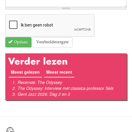
Voorbeeldweergave
Opslaan
Verder lezen
Meest gelezen
(actieve tabblad)
Meest recent
Recensie: The Odyssey
The Odyssey: Interview met classica professor Sels
Gent Jazz 2026: Dag 2 en 3